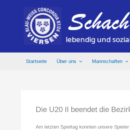
Zum
Inhalt
springen
Startseite
Über uns
Mannschaften
Die U20 II beendet die Bezir
Am letzten Spieltag konnten unsere Spieler