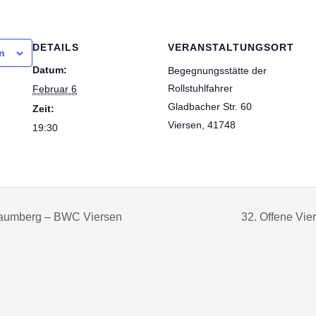
DETAILS
VERANSTALTUNGSORT
n
Datum:
Begegnungsstätte der
Rollstuhlfahrer
Februar 6
Gladbacher Str. 60
Zeit:
Viersen
,
41748
19:30
aumberg – BWC Viersen
32. Offene Vie