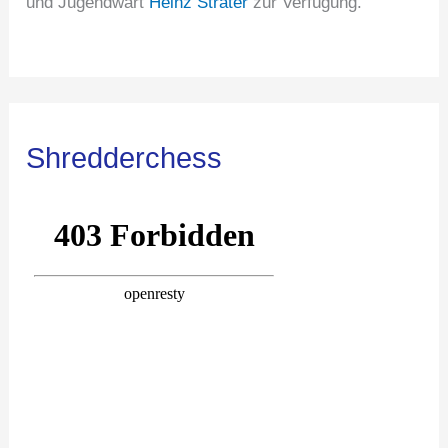
und Jugendwart
Heinz Strater
zur Verfügung.
Shredderchess