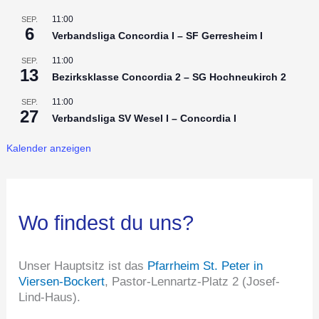
11:00
SEP.
6
Verbandsliga Concordia I – SF Gerresheim I
11:00
SEP.
13
Bezirksklasse Concordia 2 – SG Hochneukirch 2
11:00
SEP.
27
Verbandsliga SV Wesel I – Concordia I
Kalender anzeigen
Wo findest du uns?
Unser Hauptsitz ist das
Pfarrheim St. Peter in
Viersen-Bockert
, Pastor-Lennartz-Platz 2 (Josef-
Lind-Haus).