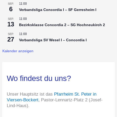
11:00
SEP.
6
Verbandsliga Concordia I – SF Gerresheim I
11:00
SEP.
13
Bezirksklasse Concordia 2 – SG Hochneukirch 2
11:00
SEP.
27
Verbandsliga SV Wesel I – Concordia I
Kalender anzeigen
Wo findest du uns?
Unser Hauptsitz ist das
Pfarrheim St. Peter in
Viersen-Bockert
, Pastor-Lennartz-Platz 2 (Josef-
Lind-Haus).