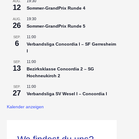
19:30
AUG.
12
Sommer-GrandPrix Runde 4
19:30
AUG.
26
Sommer-GrandPrix Runde 5
11:00
SEP.
6
Verbandsliga Concordia I – SF Gerresheim
I
11:00
SEP.
13
Bezirksklasse Concordia 2 – SG
Hochneukirch 2
11:00
SEP.
27
Verbandsliga SV Wesel I – Concordia I
Kalender anzeigen